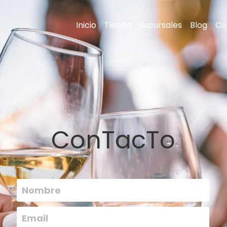
Inicio
Tienda
Sucursales
Blog
Co
ConTacTo
Nombre
Email